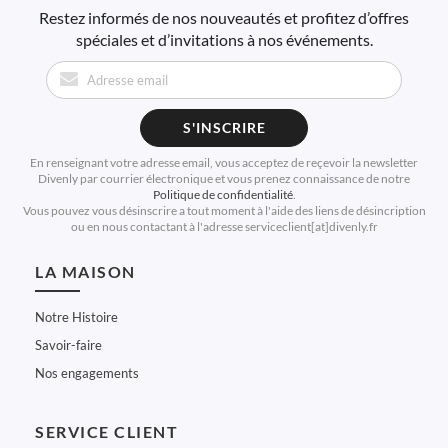
Restez informés de nos nouveautés et profitez d’offres
spéciales et d’invitations à nos événements.
S'INSCRIRE
En renseignant votre adresse email, vous acceptez de reçevoir la newsletter
Divenly par courrier électronique et vous prenez connaissance de notre
Politique de confidentialité
.
Vous pouvez vous désinscrire a tout moment à l'aide des liens de désincription
ou en nous contactant à l'adresse serviceclient[at]divenly.fr
LA MAISON
Notre Histoire
Savoir-faire
Nos engagements
SERVICE CLIENT