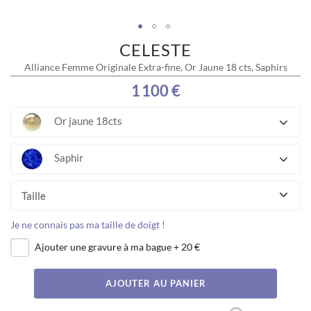
CELESTE
Skip
to
Alliance Femme Originale Extra-fine, Or Jaune 18 cts, Saphirs
the
beginning
1 100 €
of
the
Or jaune 18cts
images
gallery
Saphir
Taille
Je ne connais pas ma taille de doigt !
Ajouter une gravure à ma bague
+
20 €
AJOUTER AU PANIER