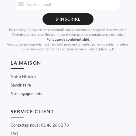
S'INSCRIRE
En renseignant votre adresse email, vous acceptez de reçevoir la newsletter
Divenly par courrier électronique et vous prenez connaissance de notre
Politique de confidentialité
.
Vous pouvez vous désinscrire a tout moment à l'aide des liens de désincription
ou en nous contactant à l'adresse serviceclient[at]divenly.fr
LA MAISON
Notre Histoire
Savoir-faire
Nos engagements
SERVICE CLIENT
Contactez-nous : 01 46 26 82 78
FAQ