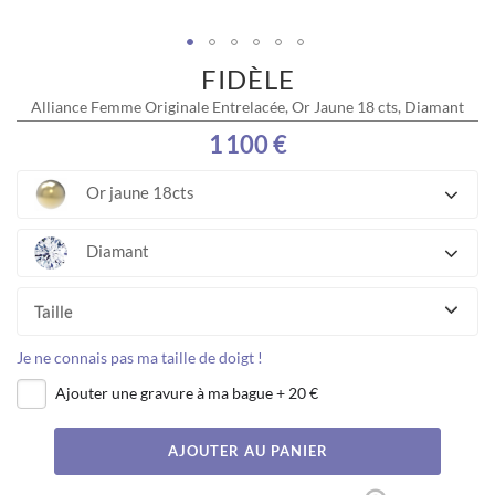
FIDÈLE
Skip
to
Alliance Femme Originale Entrelacée, Or Jaune 18 cts, Diamant
the
beginning
1 100 €
of
the
Or jaune 18cts
images
gallery
Diamant
Taille
Je ne connais pas ma taille de doigt !
Ajouter une gravure à ma bague
+
20 €
AJOUTER AU PANIER