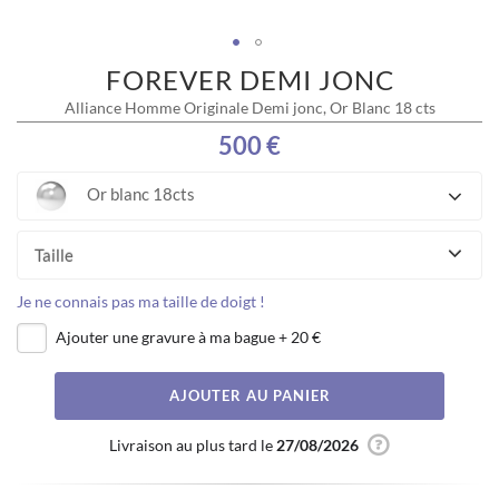
FOREVER DEMI JONC
Skip
to
Alliance Homme Originale Demi jonc, Or Blanc 18 cts
the
beginning
500 €
of
the
Or blanc 18cts
images
gallery
Taille
Je ne connais pas ma taille de doigt !
Ajouter une gravure à ma bague
+
20 €
AJOUTER AU PANIER
Livraison au plus tard le
27/08/2026