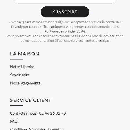
S'INSCRIRE
En renseignant votre adresse email, vous acceptez de reçevoir la newsletter
Divenly par courrier électronique et vous prenez connaissance de notre
Politique de confidentialité
.
Vous pouvez vous désinscrire a tout moment à l'aide des liens de désincription
ou en nous contactant à l'adresse serviceclient[at]divenly.fr
LA MAISON
Notre Histoire
Savoir-faire
Nos engagements
SERVICE CLIENT
Contactez-nous : 01 46 26 82 78
FAQ
Conditions Générales de Ventes