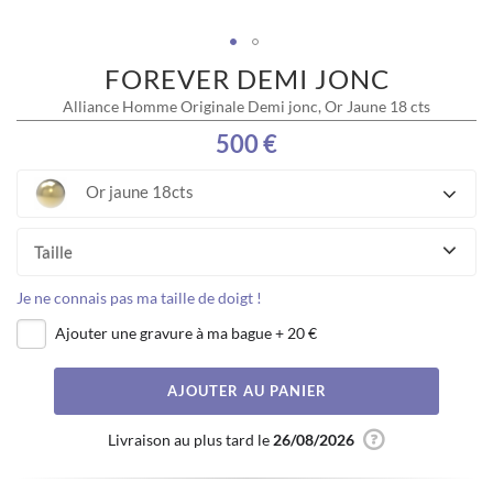
FOREVER DEMI JONC
Skip
to
Alliance Homme Originale Demi jonc, Or Jaune 18 cts
the
beginning
500 €
of
the
Or jaune 18cts
images
gallery
Taille
Je ne connais pas ma taille de doigt !
Ajouter une gravure à ma bague
+
20 €
AJOUTER AU PANIER
Livraison au plus tard le
26/08/2026