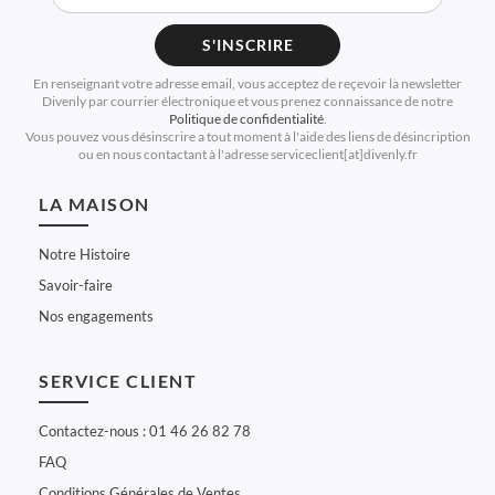
S'INSCRIRE
En renseignant votre adresse email, vous acceptez de reçevoir la newsletter
Divenly par courrier électronique et vous prenez connaissance de notre
Politique de confidentialité
.
Vous pouvez vous désinscrire a tout moment à l'aide des liens de désincription
ou en nous contactant à l'adresse serviceclient[at]divenly.fr
LA MAISON
Notre Histoire
Savoir-faire
Nos engagements
SERVICE CLIENT
Contactez-nous : 01 46 26 82 78
FAQ
Conditions Générales de Ventes