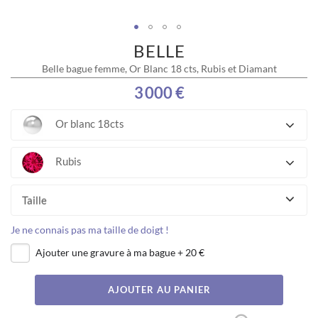
BELLE
Skip
to
Belle bague femme, Or Blanc 18 cts, Rubis et Diamant
the
beginning
3 000 €
of
the
Or blanc 18cts
images
gallery
Rubis
Taille
Je ne connais pas ma taille de doigt !
Ajouter une gravure à ma bague
+
20 €
AJOUTER AU PANIER