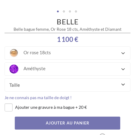
BELLE
Skip
to
Belle bague femme, Or Rose 18 cts, Améthyste et Diamant
the
beginning
1 100 €
of
the
Or rose 18cts
images
gallery
Améthyste
Taille
Je ne connais pas ma taille de doigt !
Ajouter une gravure à ma bague
+
20 €
AJOUTER AU PANIER