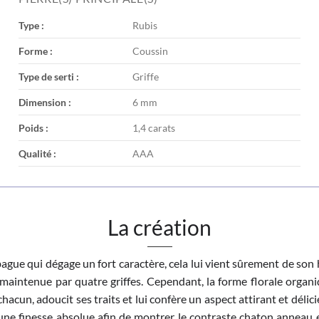
Type :
Rubis
Forme :
Coussin
Type de serti :
Griffe
Dimension :
6 mm
Poids :
1,4 carats
Qualité :
AAA
La création
ague qui dégage un fort caractère, cela lui vient sûrement de son 
aintenue par quatre griffes. Cependant, la forme florale orga
chacun, adoucit ses traits et lui confère un aspect attirant et dé
e finesse absolue afin de montrer le contraste chaton anneau e