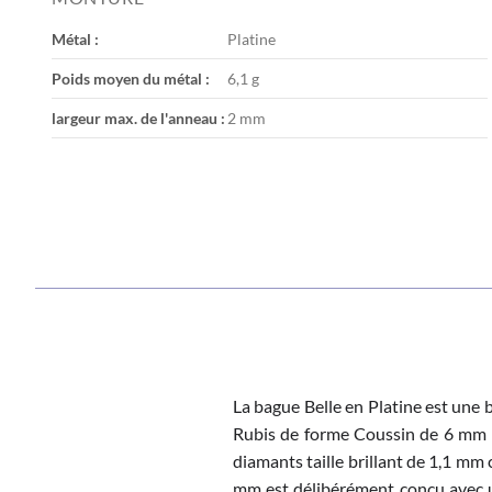
the
images
Métal :
Platine
gallery
Poids moyen du métal :
6,1 g
largeur max. de l'anneau :
2 mm
La bague Belle en Platine est une b
Rubis de forme Coussin de 6 mm m
diamants taille brillant de 1,1 mm 
mm est délibérément conçu avec un