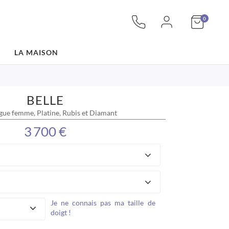
articles
Mon pan
0
LA MAISON
BELLE
gue femme, Platine, Rubis et Diamant
3 700 €
Je ne connais pas ma taille de
doigt !