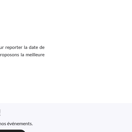
r reporter la date de
proposons la meilleure
!
à nos événements.