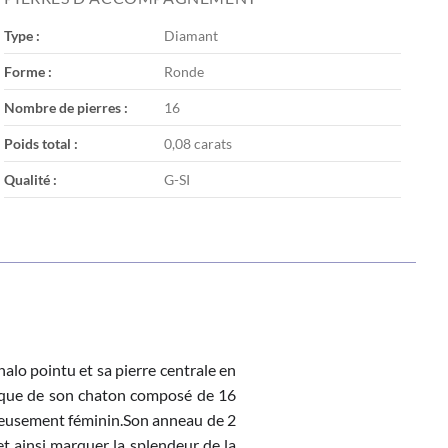
Type :
Diamant
Forme :
Ronde
Nombre de pierres :
16
Poids total :
0,08 carats
Qualité :
G-SI
halo pointu et sa pierre centrale en
nique de son chaton composé de 16
licieusement féminin.Son anneau de 2
t ainsi marquer la splendeur de la