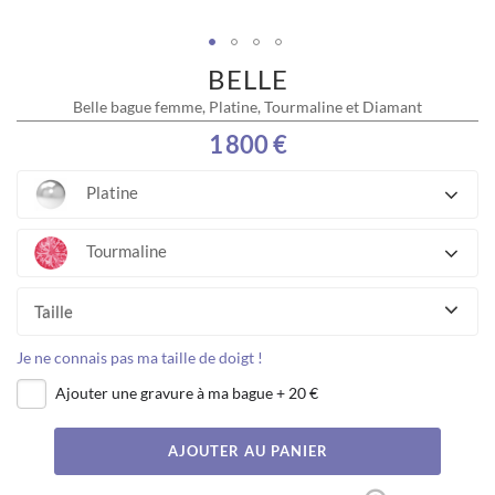
BELLE
Skip
to
Belle bague femme, Platine, Tourmaline et Diamant
the
beginning
1 800 €
of
the
Platine
images
gallery
Tourmaline
Taille
Je ne connais pas ma taille de doigt !
Ajouter une gravure à ma bague
+
20 €
AJOUTER AU PANIER