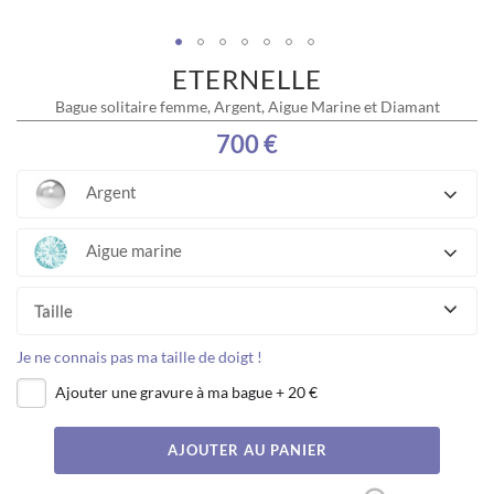
ETERNELLE
Skip
to
Bague solitaire femme, Argent, Aigue Marine et Diamant
the
beginning
700 €
of
the
Argent
images
gallery
Aigue marine
Taille
Je ne connais pas ma taille de doigt !
Ajouter une gravure à ma bague
+
20 €
AJOUTER AU PANIER