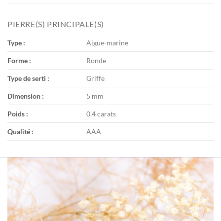
PIERRE(S) PRINCIPALE(S)
Type :
Aigue-marine
Forme :
Ronde
Type de serti :
Griffe
Dimension :
5 mm
Poids :
0,4 carats
Qualité :
AAA