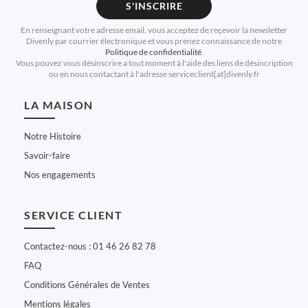
S'INSCRIRE
En renseignant votre adresse email, vous acceptez de reçevoir la newsletter
Divenly par courrier électronique et vous prenez connaissance de notre
Politique de confidentialité
.
Vous pouvez vous désinscrire a tout moment à l'aide des liens de désincription
ou en nous contactant à l'adresse serviceclient[at]divenly.fr
LA MAISON
Notre Histoire
Savoir-faire
Nos engagements
SERVICE CLIENT
Contactez-nous : 01 46 26 82 78
FAQ
Conditions Générales de Ventes
Mentions légales