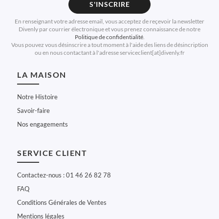
S'INSCRIRE
En renseignant votre adresse email, vous acceptez de reçevoir la newsletter
Divenly par courrier électronique et vous prenez connaissance de notre
Politique de confidentialité
.
Vous pouvez vous désinscrire a tout moment à l'aide des liens de désincription
ou en nous contactant à l'adresse serviceclient[at]divenly.fr
LA MAISON
Notre Histoire
Savoir-faire
Nos engagements
SERVICE CLIENT
Contactez-nous : 01 46 26 82 78
FAQ
Conditions Générales de Ventes
Mentions légales