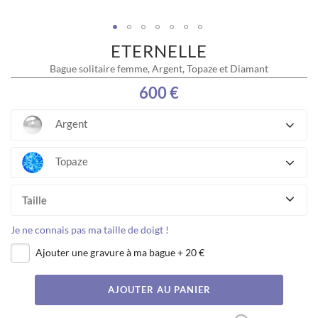
ETERNELLE
Skip
to
Bague solitaire femme, Argent, Topaze et Diamant
the
beginning
600 €
of
the
Argent
images
gallery
Topaze
Taille
Je ne connais pas ma taille de doigt !
Ajouter une gravure à ma bague
+
20 €
AJOUTER AU PANIER