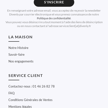
S'INSCRIRE
En renseignant votre adresse email, vous acceptez de reçevoir la newsletter
Divenly par courrier électronique et vous prenez connaissance de notre
Politique de confidentialité
.
Vous pouvez vous désinscrire a tout moment à l'aide des liens de désincription
ou en nous contactant à l'adresse serviceclient[at]divenly.fr
LA MAISON
Notre Histoire
Savoir-faire
Nos engagements
SERVICE CLIENT
Contactez-nous : 01 46 26 82 78
FAQ
Conditions Générales de Ventes
Mentions légales