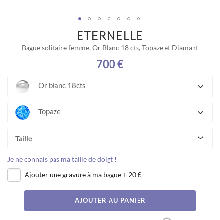
ETERNELLE
Skip
to
Bague solitaire femme, Or Blanc 18 cts, Topaze et Diamant
the
beginning
700 €
of
the
Or blanc 18cts
images
gallery
Topaze
Taille
Je ne connais pas ma taille de doigt !
Ajouter une gravure à ma bague
+
20 €
AJOUTER AU PANIER