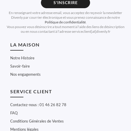
S'INSCRIRE
En renseignant votre adresse email, vous acceptez de reçevoir la newsletter
Divenly par courrier électronique et vous prenez connaissance de notre
Politique de confidentialité
.
Vous pouvez vous désinscrire a tout moment à l'aide des liens de désincription
ou en nous contactant à l'adresse serviceclient[at]divenly.fr
LA MAISON
Notre Histoire
Savoir-faire
Nos engagements
SERVICE CLIENT
Contactez-nous : 01 46 26 82 78
FAQ
Conditions Générales de Ventes
Mentions légales