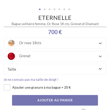
ETERNELLE
Skip
to
Bague solitaire femme, Or Rose 18 cts, Grenat et Diamant
the
beginning
700 €
of
the
Or rose 18cts
images
gallery
Grenat
Taille
Je ne connais pas ma taille de doigt !
Ajouter une gravure à ma bague
+
20 €
AJOUTER AU PANIER