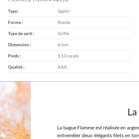
Type :
Saphir
Forme :
Ronde
Type de serti :
Griffe
Dimension :
6 mm
Poids :
1,13 carats
Qualité :
AAA
La
La bague Flamme est réalisée en argent
entremêler deux élégants filets en tor