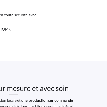
en toute sécurité avec
M-TOM).
ur mesure et avec soin
ion locale et
une production sur commande
leure qualité. Tous nos bijoux sont imaginés et