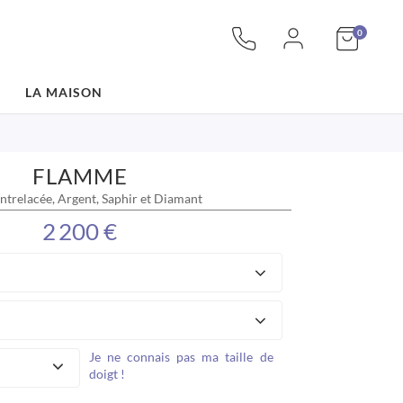
articles
Mon pan
0
LA MAISON
FLAMME
ntrelacée, Argent, Saphir et Diamant
2 200 €
Je ne connais pas ma taille de
doigt !