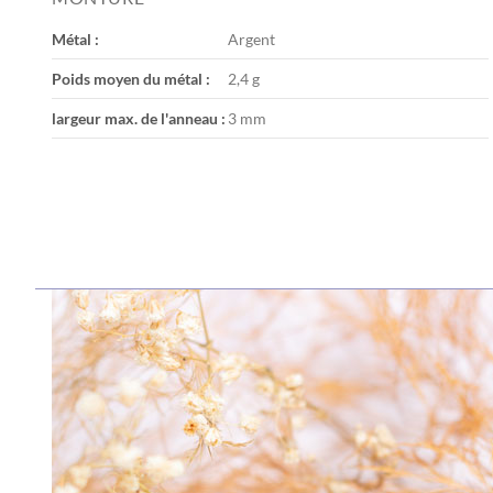
the
images
Métal :
Argent
gallery
Poids moyen du métal :
2,4 g
largeur max. de l'anneau :
3 mm