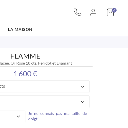
articles
Mon pan
0
LA MAISON
FLAMME
lacée, Or Rose 18 cts, Peridot et Diamant
1 600 €
cts
Je ne connais pas ma taille de
doigt !