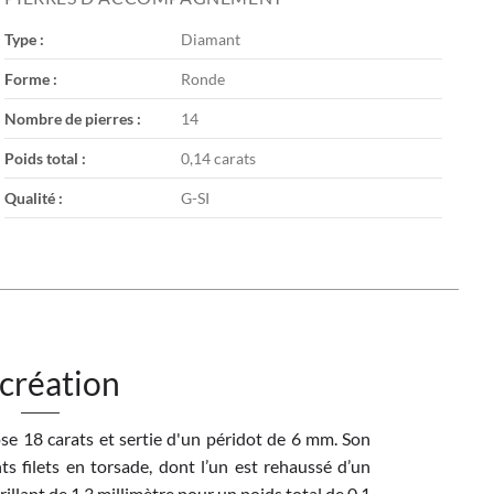
Type :
Diamant
Forme :
Ronde
Nombre de pierres :
14
Poids total :
0,14 carats
Qualité :
G-SI
 création
se 18 carats et sertie d'un péridot de 6 mm. Son
s filets en torsade, dont l’un est rehaussé d’un
rillant de 1,3 millimètre pour un poids total de 0,1