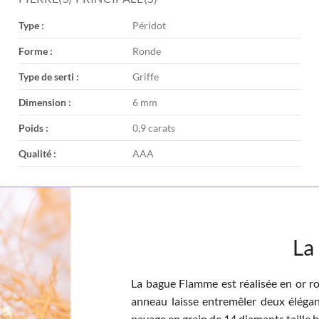
Type :
Péridot
Forme :
Ronde
Type de serti :
Griffe
Dimension :
6 mm
Poids :
0,9 carats
Qualité :
AAA
La
La bague Flamme est réalisée en or ro
anneau laisse entremêler deux élégant
pavage en grain de 14 diamants taille b