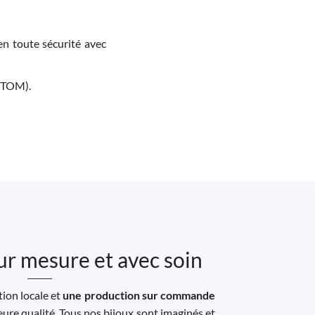
en toute sécurité avec
M-TOM).
ur mesure et avec soin
ion locale et
une production sur commande
leure qualité. Tous nos bijoux sont imaginés et