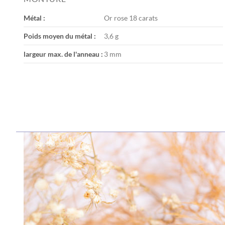
the
images
Métal :
Or rose 18 carats
gallery
Poids moyen du métal :
3,6 g
largeur max. de l'anneau :
3 mm