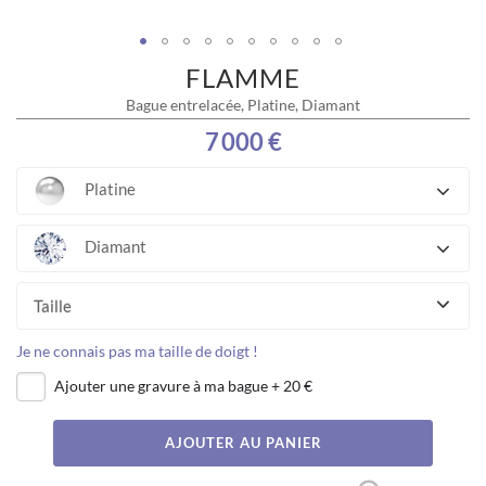
FLAMME
Skip
to
Bague entrelacée, Platine, Diamant
the
beginning
7 000 €
of
the
Platine
images
gallery
Diamant
Taille
Je ne connais pas ma taille de doigt !
Ajouter une gravure à ma bague
+
20 €
AJOUTER AU PANIER