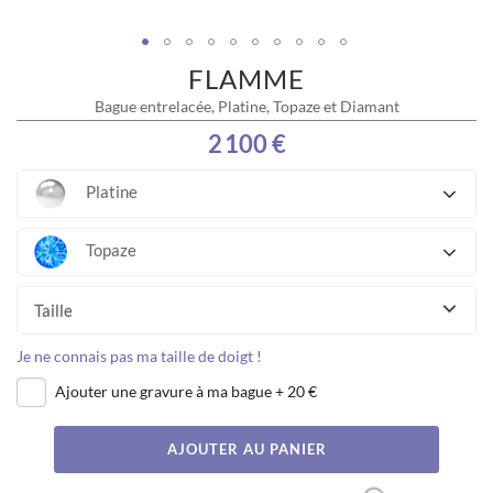
FLAMME
Skip
to
Bague entrelacée, Platine, Topaze et Diamant
the
beginning
2 100 €
of
the
Platine
images
gallery
Topaze
Taille
Je ne connais pas ma taille de doigt !
Ajouter une gravure à ma bague
+
20 €
AJOUTER AU PANIER