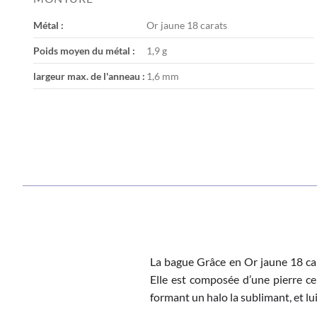
the
images
Métal :
Or jaune 18 carats
gallery
Poids moyen du métal :
1,9 g
largeur max. de l'anneau :
1,6 mm
La bague Grâce en Or jaune 18 car
Elle est composée d’une pierre ce
formant un halo la sublimant, et lu