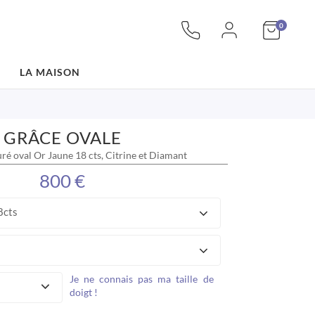
articles
Mon pan
0
LA MAISON
GRÂCE OVALE
uré oval Or Jaune 18 cts, Citrine et Diamant
800 €
8cts
Je ne connais pas ma taille de
doigt !