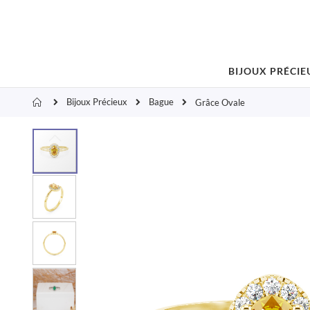
BIJOUX PRÉCIE
Bijoux Précieux
Bague
Accueil
Grâce Ovale
Skip
to
the
end
of
the
images
gallery