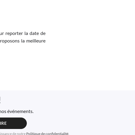
r reporter la date de
proposons la meilleure
!
à nos événements.
IRE
aissance de notre
Politique de confidentialité
.