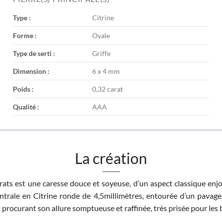
Type :
Citrine
Forme :
Ovale
Type de serti :
Griffe
Dimension :
6 x 4 mm
Poids :
0,32 carat
Qualité :
AAA
La création
ats est une caresse douce et soyeuse, d’un aspect classique enjol
ntrale en Citrine ronde de 4,5millimètres, entourée d’un pavag
i procurant son allure somptueuse et raffinée, très prisée pour les b