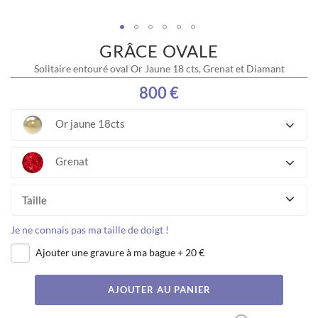
GRÂCE OVALE
Skip
to
Solitaire entouré oval Or Jaune 18 cts, Grenat et Diamant
the
beginning
800 €
of
the
Or jaune 18cts
images
gallery
Grenat
Taille
Je ne connais pas ma taille de doigt !
Ajouter une gravure à ma bague
+
20 €
AJOUTER AU PANIER