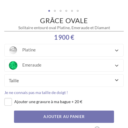
GRÂCE OVALE
Skip
to
Solitaire entouré oval Platine, Emeraude et Diamant
the
beginning
1 900 €
of
the
Platine
images
gallery
Emeraude
Taille
Je ne connais pas ma taille de doigt !
Ajouter une gravure à ma bague
+
20 €
AJOUTER AU PANIER