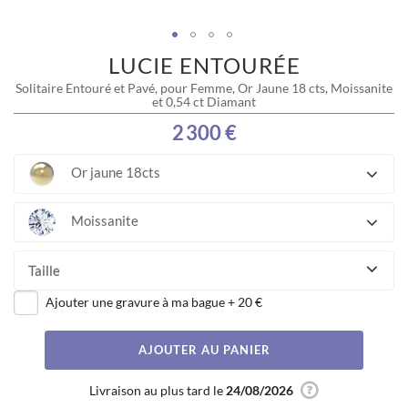
LUCIE ENTOURÉE
Skip
to
Solitaire Entouré et Pavé, pour Femme, Or Jaune 18 cts, Moissanite
the
et 0,54 ct Diamant
beginning
of
2 300 €
the
images
Or jaune 18cts
gallery
Moissanite
Taille
Ajouter une gravure à ma bague
+
20 €
AJOUTER AU PANIER
Livraison au plus tard le
24/08/2026