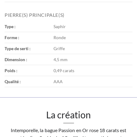
PIERRE(S) PRINCIPALE(S)
Type :
Saphir
Forme :
Ronde
Type de serti :
Griffe
Dimension :
4,5 mm
Poids :
0,49 carats
Qualité :
AAA
La création
Intemporelle, la bague Passion en Or rose 18 carats est