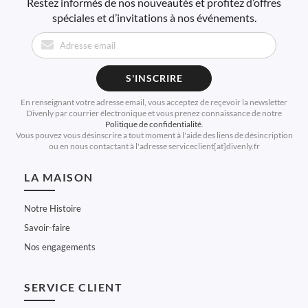
Restez informés de nos nouveautés et profitez d’offres
spéciales et d’invitations à nos événements.
S'INSCRIRE
En renseignant votre adresse email, vous acceptez de reçevoir la newsletter
Divenly par courrier électronique et vous prenez connaissance de notre
Politique de confidentialité
.
Vous pouvez vous désinscrire a tout moment à l'aide des liens de désincription
ou en nous contactant à l'adresse serviceclient[at]divenly.fr
LA MAISON
Notre Histoire
Savoir-faire
Nos engagements
SERVICE CLIENT