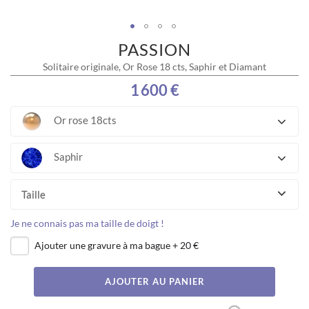
PASSION
Skip
to
Solitaire originale, Or Rose 18 cts, Saphir et Diamant
the
beginning
1 600 €
of
the
Or rose 18cts
images
gallery
Saphir
Taille
Je ne connais pas ma taille de doigt !
Ajouter une gravure à ma bague
+
20 €
AJOUTER AU PANIER