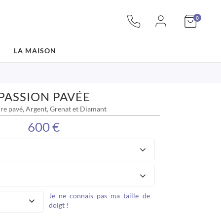
articles
Mon pan
0
LA MAISON
PASSION PAVÉE
ire pavé, Argent, Grenat et Diamant
600 €
Je ne connais pas ma taille de
doigt !