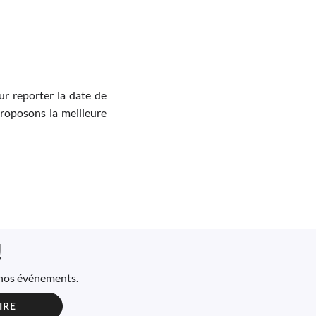
r reporter la date de
proposons la meilleure
!
à nos événements.
IRE