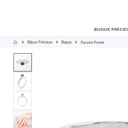
BIJOUX PRÉCIE
Bijoux Précieux
Bague
Accueil
Passion Pavée
Skip
to
the
end
of
the
images
gallery