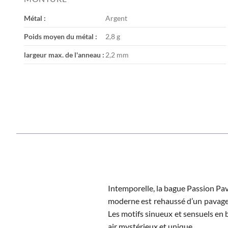
the
images
Métal :
Argent
gallery
Poids moyen du métal :
2,8 g
largeur max. de l'anneau :
2,2 mm
Intemporelle, la bague Passion Pav
moderne est rehaussé d’un pavage e
Les motifs sinueux et sensuels en b
air mystérieux et unique.