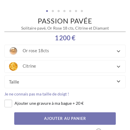
PASSION PAVÉE
Skip
to
Solitaire pavé, Or Rose 18 cts, Citrine et Diamant
the
beginning
1 200 €
of
the
Or rose 18cts
images
gallery
Citrine
Taille
Je ne connais pas ma taille de doigt !
Ajouter une gravure à ma bague
+
20 €
AJOUTER AU PANIER