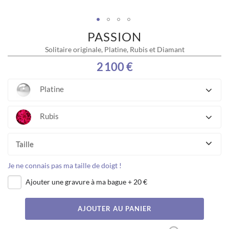
PASSION
Skip
to
Solitaire originale, Platine, Rubis et Diamant
the
beginning
2 100 €
of
the
Platine
images
gallery
Rubis
Taille
Je ne connais pas ma taille de doigt !
Ajouter une gravure à ma bague
+
20 €
AJOUTER AU PANIER