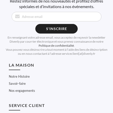
Restez informés de nos nouveautés et profitez d’offres
spéciales et d’invitations à nos événements.
S'INSCRIRE
En renseignant votre adresse email, vous acceptez de reçevoir la newsletter
Divenly par courrier électronique et vous prenez connaissance de notre
Politique de confidentialité
.
Vous pouvez vous désinscrire a tout moment à l'aide des liens de désincription
ou en nous contactant à l'adresse serviceclient[at]divenly.fr
LA MAISON
Notre Histoire
Savoir-faire
Nos engagements
SERVICE CLIENT