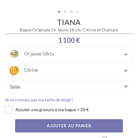
TIANA
Skip
to
Bague Originale Or Jaune 18 cts, Citrine et Diamant
the
beginning
1 100 €
of
the
Or jaune 18cts
images
gallery
Citrine
Taille
Je ne connais pas ma taille de doigt !
Ajouter une gravure à ma bague
+
20 €
AJOUTER AU PANIER