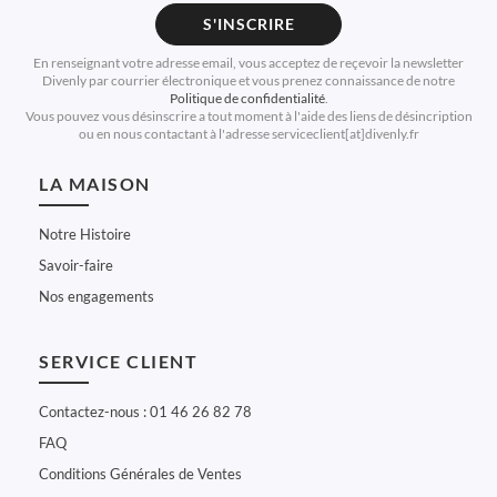
S'INSCRIRE
En renseignant votre adresse email, vous acceptez de reçevoir la newsletter
Divenly par courrier électronique et vous prenez connaissance de notre
Politique de confidentialité
.
Vous pouvez vous désinscrire a tout moment à l'aide des liens de désincription
ou en nous contactant à l'adresse serviceclient[at]divenly.fr
LA MAISON
Notre Histoire
Savoir-faire
Nos engagements
SERVICE CLIENT
Contactez-nous : 01 46 26 82 78
FAQ
Conditions Générales de Ventes