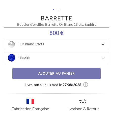
BARRETTE
Skip
to
Boucles d'oreilles Barrette Or Blanc 18 cts, Saphirs
the
beginning
800 €
of
the
Or blanc 18cts
images
gallery
Saphir
AJOUTER AU PANIER
Livraison au plus tard le
27/08/2026
Fabrication Française
Livraison & Retour