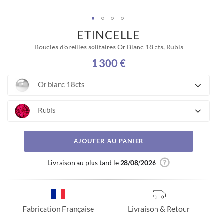
ETINCELLE
Skip
to
Boucles d’oreilles solitaires Or Blanc 18 cts, Rubis
the
beginning
1 300 €
of
the
Or blanc 18cts
images
gallery
Rubis
AJOUTER AU PANIER
Livraison au plus tard le
28/08/2026
Fabrication Française
Livraison & Retour