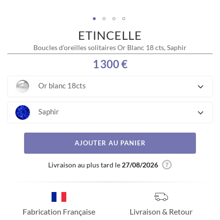
ETINCELLE
Skip
to
Boucles d’oreilles solitaires Or Blanc 18 cts, Saphir
the
beginning
1 300 €
of
the
Or blanc 18cts
images
gallery
Saphir
AJOUTER AU PANIER
Livraison au plus tard le
27/08/2026
Fabrication Française
Livraison & Retour