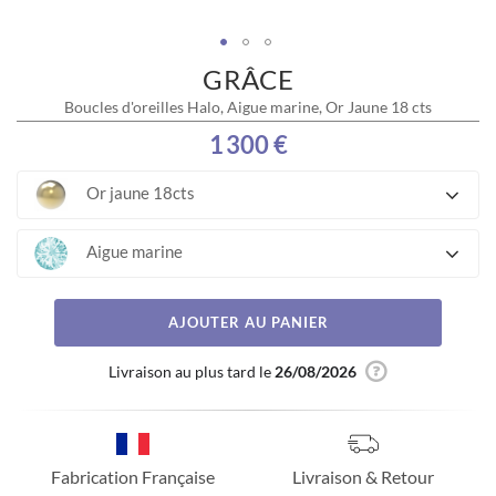
GRÂCE
Skip
to
Boucles d'oreilles Halo, Aigue marine, Or Jaune 18 cts
the
beginning
1 300 €
of
the
Or jaune 18cts
images
gallery
Aigue marine
AJOUTER AU PANIER
Livraison au plus tard le
26/08/2026
Fabrication Française
Livraison & Retour