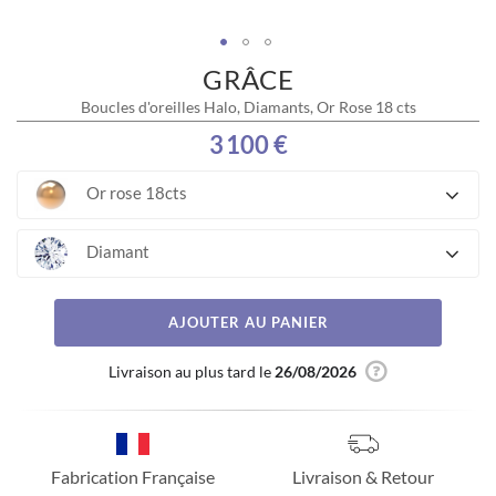
GRÂCE
Skip
to
Boucles d'oreilles Halo, Diamants, Or Rose 18 cts
the
beginning
3 100 €
of
the
Or rose 18cts
images
gallery
Diamant
AJOUTER AU PANIER
Livraison au plus tard le
26/08/2026
Fabrication Française
Livraison & Retour