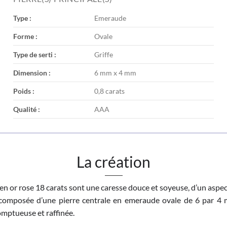
Type :
Emeraude
Forme :
Ovale
Type de serti :
Griffe
Dimension :
6 mm x 4 mm
Poids :
0,8 carats
Qualité :
AAA
La création
 en or rose 18 carats sont une caresse douce et soyeuse, d’un aspec
 composée d’une pierre centrale en emeraude ovale de 6 par 4 m
omptueuse et raffinée.