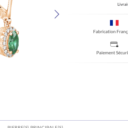
Livrai
Fabrication Franç
Paiement Sécuri
PIERRE(S) PRINCIPALE(S)