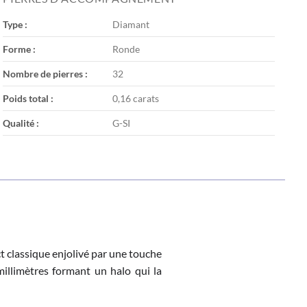
Type :
Diamant
Forme :
Ronde
Nombre de pierres :
32
Poids total :
0,16 carats
Qualité :
G-SI
t classique enjolivé par une touche
illimètres formant un halo qui la