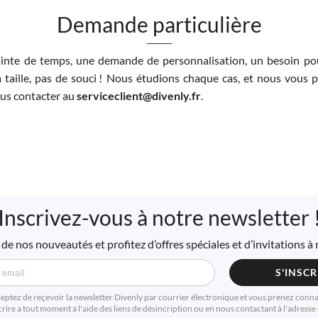
Demande particulière
inte de temps, une demande de personnalisation, un besoin pou
 taille, pas de souci ! Nous étudions chaque cas, et nous vous 
nous contacter au
serviceclient@divenly.fr
.
Inscrivez-vous à notre newsletter 
de nos nouveautés et profitez d’offres spéciales et d’invitations 
S'INSCR
ceptez de reçevoir la newsletter Divenly par courrier électronique et vous prenez conn
ire a tout moment à l'aide des liens de désincription ou en nous contactant à l'adresse s