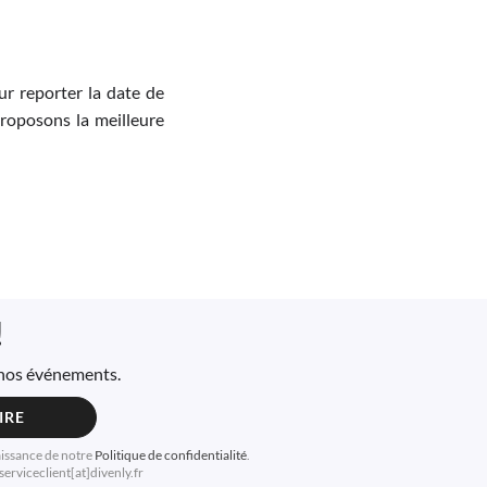
r reporter la date de
proposons la meilleure
!
à nos événements.
IRE
aissance de notre
Politique de confidentialité
.
erviceclient[at]divenly.fr