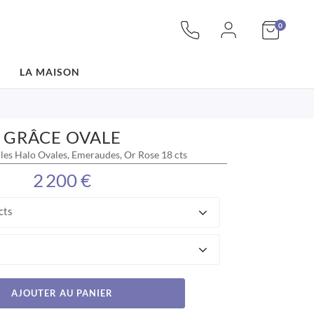
articles
Mon pan
0
LA MAISON
GRÂCE OVALE
lles Halo Ovales, Emeraudes, Or Rose 18 cts
2 200 €
cts
AJOUTER AU PANIER