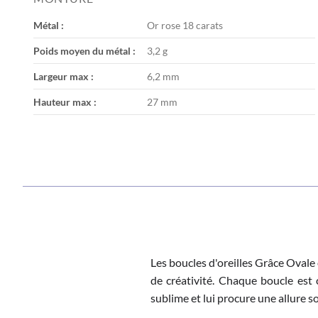
the
images
Métal :
Or rose 18 carats
gallery
Poids moyen du métal :
3,2 g
Largeur max :
6,2 mm
Hauteur max :
27 mm
Les boucles d'oreilles Grâce Ovale
de créativité. Chaque boucle est
sublime et lui procure une allure s