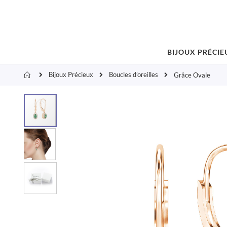
BIJOUX PRÉCIE
Bijoux Précieux
Boucles d’oreilles
Accueil
Grâce Ovale
Skip
to
the
end
of
the
images
gallery