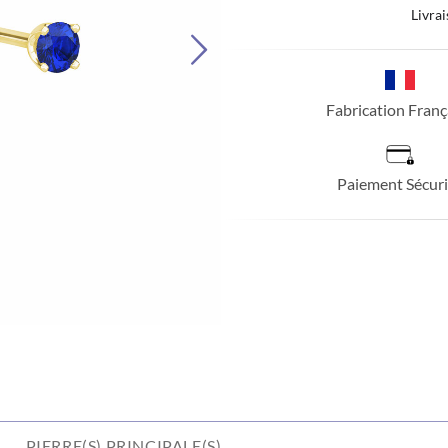
Livrai
Fabrication Franç
Paiement Sécuri
PIERRE(S) PRINCIPALE(S)