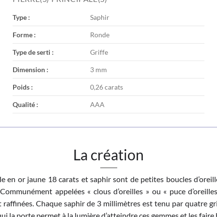
Type :
Saphir
Forme :
Ronde
Type de serti :
Griffe
Dimension :
3 mm
Poids :
0,26 carats
Qualité :
AAA
La création
lle en or jaune 18 carats et saphir sont de petites boucles d’orei
e. Communément appelées « clous d’oreilles » ou « puce d’oreille
et raffinées. Chaque saphir de 3 millimètres est tenu par quatre gr
ui la porte permet à la lumière d’atteindre ces gemmes et les faire b