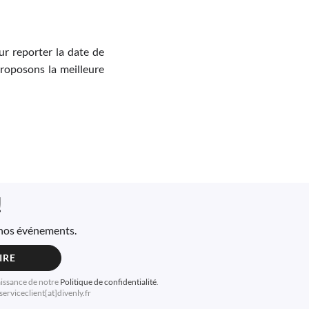
r reporter la date de
proposons la meilleure
!
à nos événements.
IRE
aissance de notre
Politique de confidentialité
.
erviceclient[at]divenly.fr