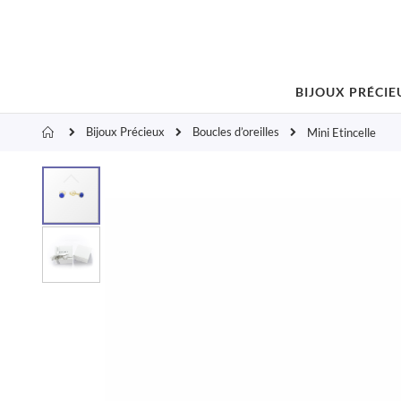
BIJOUX PRÉCIE
Bijoux Précieux
Boucles d’oreilles
Accueil
Mini Etincelle
Skip
to
the
end
of
the
images
gallery