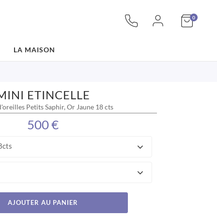
articles
Mon pan
0
LA MAISON
MINI ETINCELLE
'oreilles Petits Saphir, Or Jaune 18 cts
500 €
8cts
AJOUTER AU PANIER