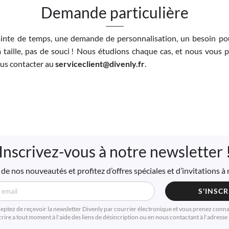
Demande particulière
inte de temps, une demande de personnalisation, un besoin pou
 taille, pas de souci ! Nous étudions chaque cas, et nous vous 
nous contacter au
serviceclient@divenly.fr
.
Inscrivez-vous à notre newsletter 
de nos nouveautés et profitez d’offres spéciales et d’invitations 
S'INSCR
ceptez de reçevoir la newsletter Divenly par courrier électronique et vous prenez conn
ire a tout moment à l'aide des liens de désincription ou en nous contactant à l'adresse s