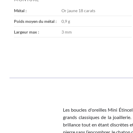
the
images
Métal :
Or jaune 18 carats
gallery
Poids moyen du métal :
0,9 g
Largeur max :
3 mm
Les boucles d'oreilles Mini Étince
grands classiques de la joailleri
brillance tout en étant discrètes 
pierre sans l’encombrer, le chaton q