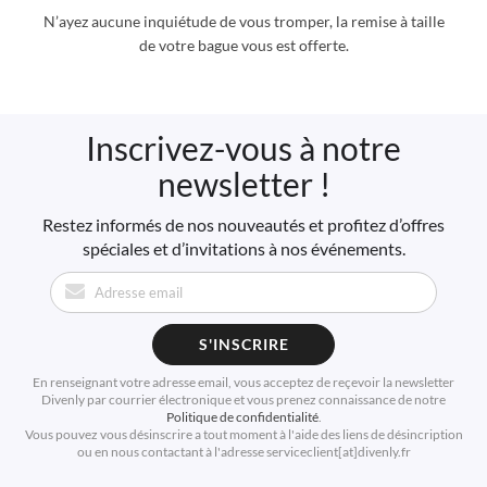
N’ayez aucune inquiétude de vous tromper, la remise à taille
de votre bague vous est offerte.
Inscrivez-vous à notre
newsletter !
Restez informés de nos nouveautés et profitez d’offres
spéciales et d’invitations à nos événements.
S'INSCRIRE
En renseignant votre adresse email, vous acceptez de reçevoir la newsletter
Divenly par courrier électronique et vous prenez connaissance de notre
Politique de confidentialité
.
Vous pouvez vous désinscrire a tout moment à l'aide des liens de désincription
ou en nous contactant à l'adresse serviceclient[at]divenly.fr