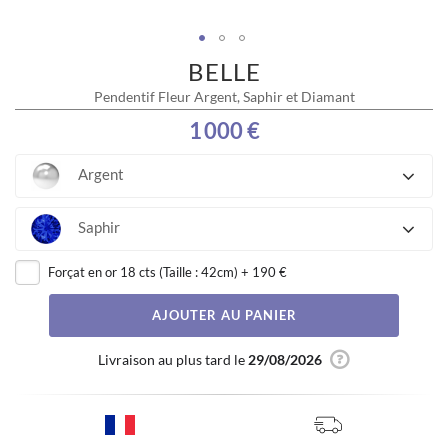
BELLE
Skip
to
Pendentif Fleur Argent, Saphir et Diamant
the
beginning
1 000 €
of
the
Argent
images
gallery
Saphir
Forçat en or 18 cts (Taille : 42cm)
+
190 €
AJOUTER AU PANIER
Livraison au plus tard le
29/08/2026