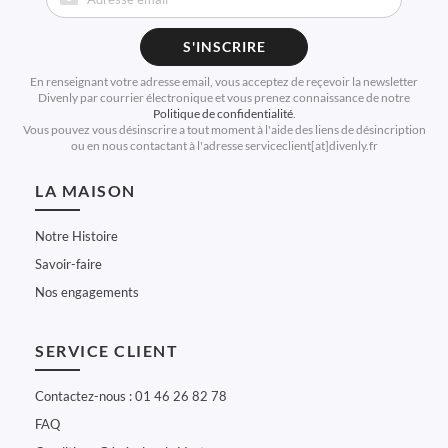
S'INSCRIRE
En renseignant votre adresse email, vous acceptez de reçevoir la newsletter
Divenly par courrier électronique et vous prenez connaissance de notre
Politique de confidentialité
.
Vous pouvez vous désinscrire a tout moment à l'aide des liens de désincription
ou en nous contactant à l'adresse serviceclient[at]divenly.fr
LA MAISON
Notre Histoire
Savoir-faire
Nos engagements
SERVICE CLIENT
Contactez-nous : 01 46 26 82 78
FAQ