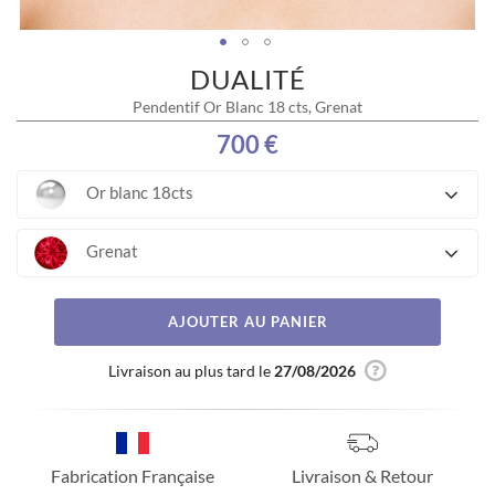
DUALITÉ
Skip
to
Pendentif Or Blanc 18 cts, Grenat
the
beginning
700 €
of
the
Or blanc 18cts
images
gallery
Grenat
AJOUTER AU PANIER
Livraison au plus tard le
27/08/2026
Fabrication Française
Livraison & Retour