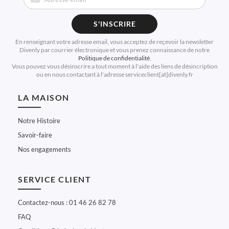
S'INSCRIRE
En renseignant votre adresse email, vous acceptez de reçevoir la newsletter
Divenly par courrier électronique et vous prenez connaissance de notre
Politique de confidentialité
.
Vous pouvez vous désinscrire a tout moment à l'aide des liens de désincription
ou en nous contactant à l'adresse serviceclient[at]divenly.fr
LA MAISON
Notre Histoire
Savoir-faire
Nos engagements
SERVICE CLIENT
Contactez-nous : 01 46 26 82 78
FAQ