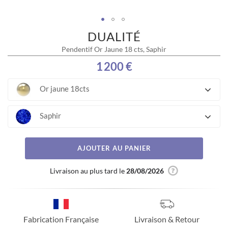
DUALITÉ
Skip
to
Pendentif Or Jaune 18 cts, Saphir
the
beginning
1 200 €
of
the
Or jaune 18cts
images
gallery
Saphir
AJOUTER AU PANIER
Livraison au plus tard le
28/08/2026
Fabrication Française
Livraison & Retour