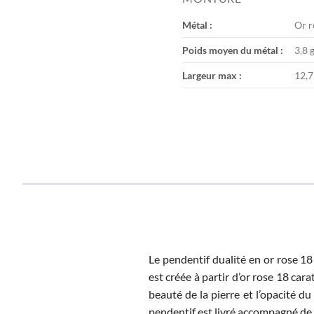
the
images
Métal :
Or r
gallery
Poids moyen du métal :
3,8 
Largeur max :
12,
Le pendentif dualité en or rose 18
est créée à partir d’or rose 18 cara
beauté de la pierre et l’opacité d
pendentif est livré accompagné de 