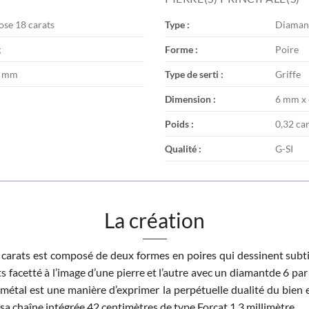
ose 18 carats
Type :
Diaman
g
Forme :
Poire
7 mm
Type de serti :
Griffe
Dimension :
6 mm x
Poids :
0,32 ca
Qualité :
G-SI
La création
 carats est composé de deux formes en poires qui dessinent subtil
ts facetté à l’image d’une pierre et l’autre avec un diamantde 6 par
u métal est une manière d’exprimer la perpétuelle dualité du bie
sa chaîne intégrée 42 centimètres de type Forçat 1,3 millimètre.