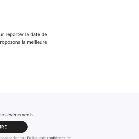
r reporter la date de
proposons la meilleure
!
à nos événements.
IRE
aissance de notre
Politique de confidentialité
.