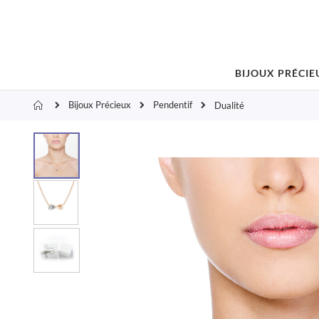
BIJOUX PRÉCIE
Bijoux Précieux
Pendentif
Accueil
Dualité
Skip
to
the
end
of
the
images
gallery