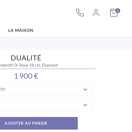
articles
Mon pan
0
LA MAISON
DUALITÉ
ndentif Or Rose 18 cts, Diamant
1 900 €
cts
AJOUTER AU PANIER