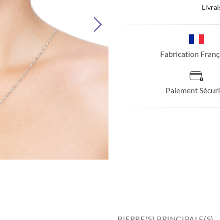
Livrai
Fabrication Franç
Paiement Sécuri
PIERRE(S) PRINCIPALE(S)