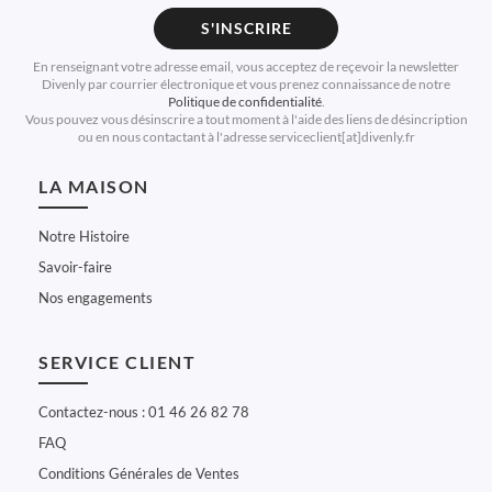
S'INSCRIRE
En renseignant votre adresse email, vous acceptez de reçevoir la newsletter
Divenly par courrier électronique et vous prenez connaissance de notre
Politique de confidentialité
.
Vous pouvez vous désinscrire a tout moment à l'aide des liens de désincription
ou en nous contactant à l'adresse serviceclient[at]divenly.fr
LA MAISON
Notre Histoire
Savoir-faire
Nos engagements
SERVICE CLIENT
Contactez-nous : 01 46 26 82 78
FAQ
Conditions Générales de Ventes