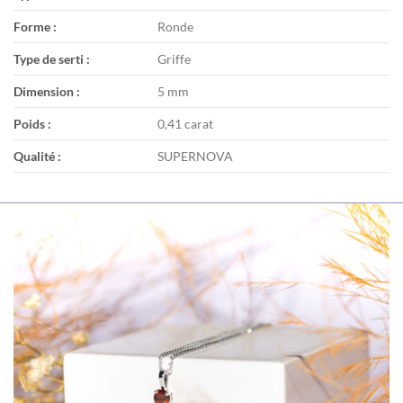
Forme :
Ronde
Type de serti :
Griffe
Dimension :
5 mm
Poids :
0,41 carat
Qualité :
SUPERNOVA