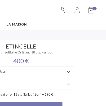
articles
Mon pan
0
LA MAISON
ETINCELLE
if Solitaire Or Blanc 18 cts, Peridot
400 €
8cts
rçat en or 18 cts (Taille : 42cm)
+
190 €