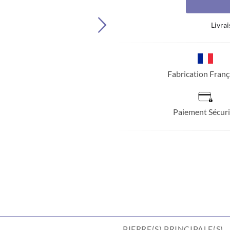
Livrai
Fabrication Franç
Paiement Sécuri
PIERRE(S) PRINCIPALE(S)