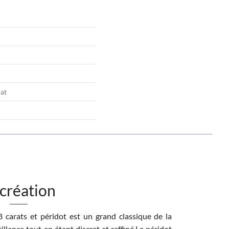
rat
 création
8 carats et péridot est un grand classique de la
illance tout en étant discret et raffiné.Le péridot