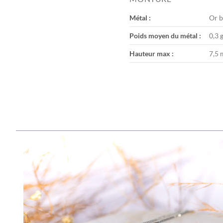
the
images
Métal :
Or b
gallery
Poids moyen du métal :
0,3 
Hauteur max :
7,5