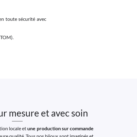
en toute sécurité avec
M-TOM).
ur mesure et avec soin
ion locale et
une production sur commande
leure qualité. Tous nos bijoux sont imaginés et