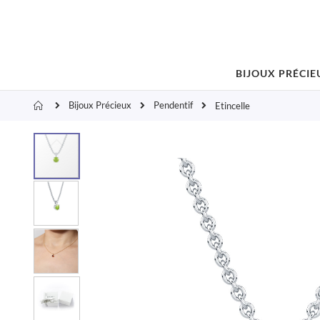
BIJOUX PRÉCIE
Bijoux Précieux
Pendentif
Accueil
Etincelle
Skip
to
the
end
of
the
images
gallery