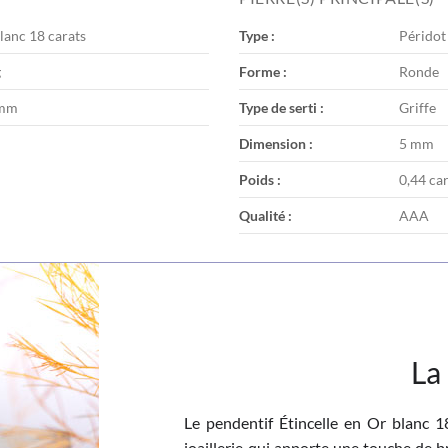
lanc 18 carats
Type :
Péridot
g
Forme :
Ronde
 mm
Type de serti :
Griffe
Dimension :
5 mm
Poids :
0,44 ca
Qualité :
AAA
La
Le pendentif Étincelle en Or blanc 1
joaillerie qui apporte une touche de br