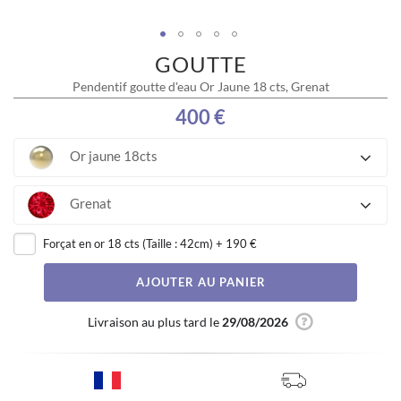
GOUTTE
Skip
to
Pendentif goutte d'eau Or Jaune 18 cts, Grenat
the
beginning
400 €
of
the
Or jaune 18cts
images
gallery
Grenat
Forçat en or 18 cts (Taille : 42cm)
+
190 €
AJOUTER AU PANIER
Livraison au plus tard le
29/08/2026