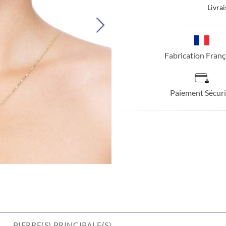
Livrai
Fabrication Franç
Paiement Sécuri
PIERRE(S) PRINCIPALE(S)