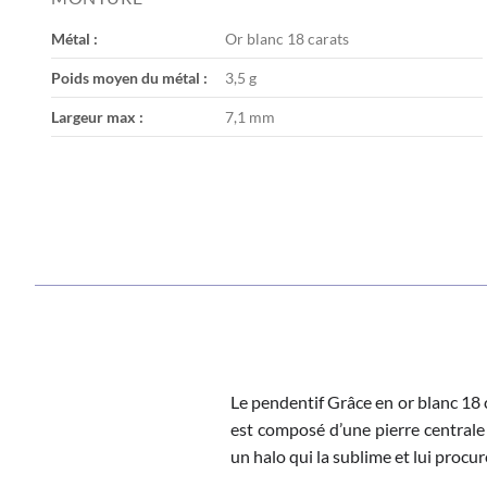
the
images
Métal :
Or blanc 18 carats
gallery
Poids moyen du métal :
3,5 g
Largeur max :
7,1 mm
Le pendentif Grâce en or blanc 18 c
est composé d’une pierre centrale
un halo qui la sublime et lui procu