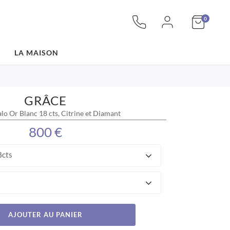
articles
Mon pan
0
LA MAISON
GRÂCE
alo Or Blanc 18 cts, Citrine et Diamant
800 €
8cts
AJOUTER AU PANIER