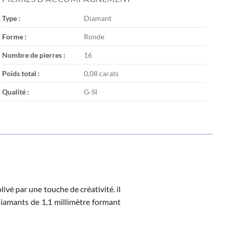
Type :
Diamant
Forme :
Ronde
Nombre de pierres :
16
Poids total :
0,08 carats
Qualité :
G-SI
ivé par une touche de créativité. il
diamants de 1,1 millimètre formant