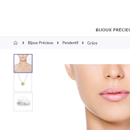
BIJOUX PRÉCIE
Bijoux Précieux
Pendentif
Accueil
Grâce
Skip
to
the
end
of
the
images
gallery