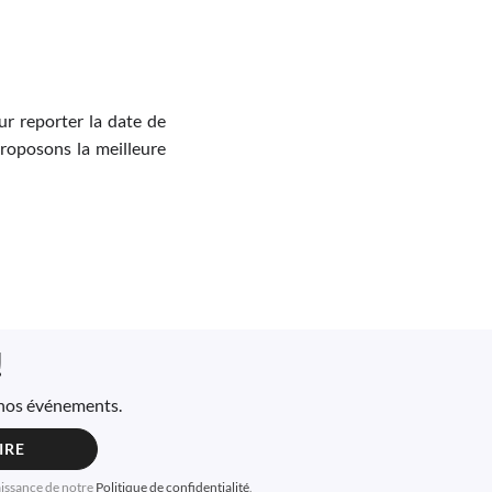
r reporter la date de
proposons la meilleure
!
à nos événements.
IRE
aissance de notre
Politique de confidentialité
.