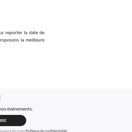
r reporter la date de
proposons la meilleure
!
à nos événements.
IRE
aissance de notre
Politique de confidentialité
.