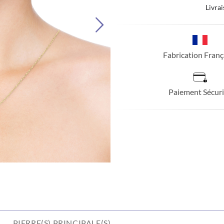
Livrai
Fabrication Franç
Paiement Sécuri
PIERRE(S) PRINCIPALE(S)