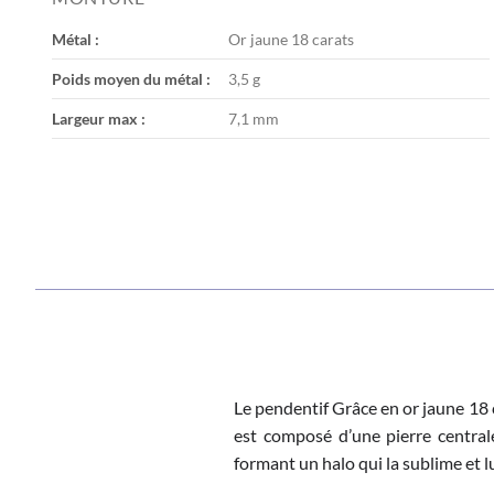
the
images
Métal :
Or jaune 18 carats
gallery
Poids moyen du métal :
3,5 g
Largeur max :
7,1 mm
Le pendentif Grâce en or jaune 18 c
est composé d’une pierre central
formant un halo qui la sublime et l