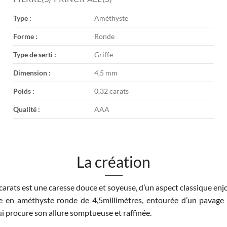
Type :
Améthyste
Forme :
Ronde
Type de serti :
Griffe
Dimension :
4,5 mm
Poids :
0,32 carats
Qualité :
AAA
La création
arats est une caresse douce et soyeuse, d’un aspect classique enjol
e en améthyste ronde de 4,5millimètres, entourée d’un pavage
ui procure son allure somptueuse et raffinée.