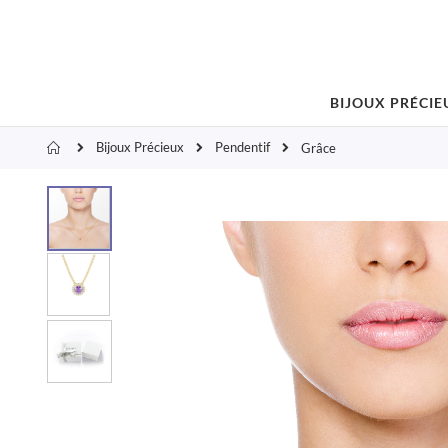
BIJOUX PRÉCIE
Bijoux Précieux
Pendentif
Accueil
Grâce
Skip
to
the
end
of
the
images
gallery