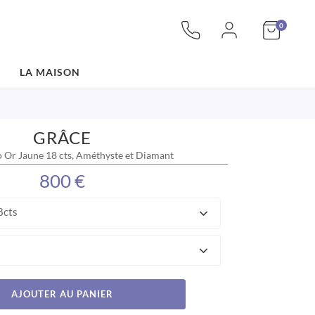
articles
Mon pan
0
LA MAISON
GRÂCE
o Or Jaune 18 cts, Améthyste et Diamant
800 €
8cts
AJOUTER AU PANIER