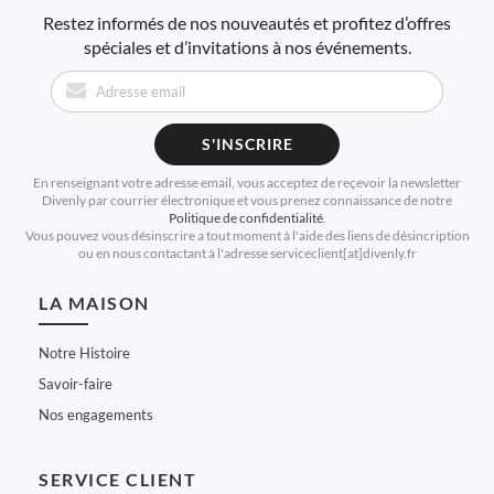
Restez informés de nos nouveautés et profitez d’offres
spéciales et d’invitations à nos événements.
S'INSCRIRE
En renseignant votre adresse email, vous acceptez de reçevoir la newsletter
Divenly par courrier électronique et vous prenez connaissance de notre
Politique de confidentialité
.
Vous pouvez vous désinscrire a tout moment à l'aide des liens de désincription
ou en nous contactant à l'adresse serviceclient[at]divenly.fr
LA MAISON
Notre Histoire
Savoir-faire
Nos engagements
SERVICE CLIENT