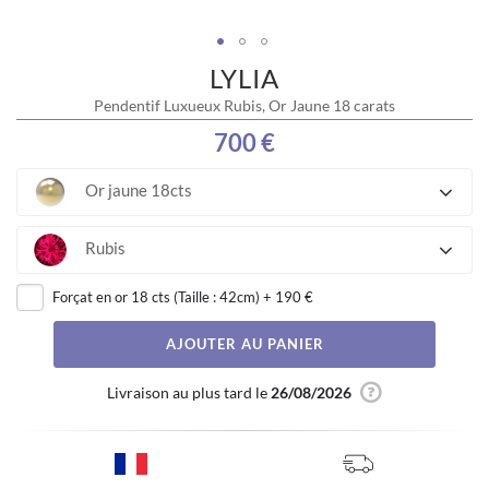
LYLIA
Skip
to
Pendentif Luxueux Rubis, Or Jaune 18 carats
the
beginning
700 €
of
the
Or jaune 18cts
images
gallery
Rubis
Forçat en or 18 cts (Taille : 42cm)
+
190 €
AJOUTER AU PANIER
Livraison au plus tard le
26/08/2026