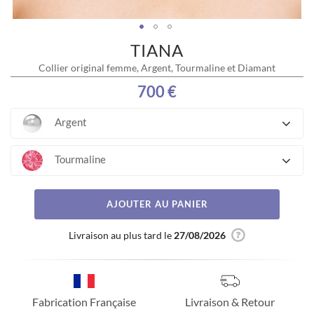
TIANA
Skip
to
Collier original femme, Argent, Tourmaline et Diamant
the
beginning
700 €
of
the
Argent
images
gallery
Tourmaline
AJOUTER AU PANIER
Livraison au plus tard le
27/08/2026
Fabrication Française
Livraison & Retour