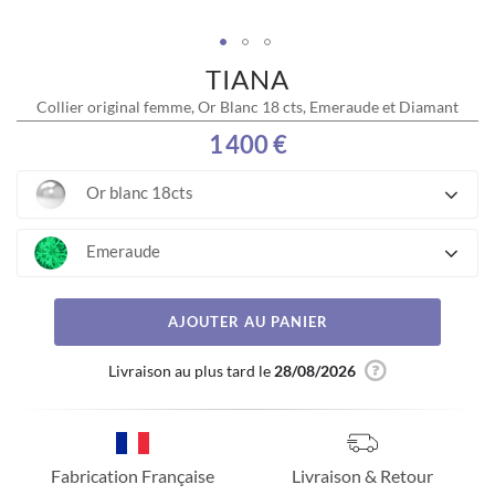
TIANA
Skip
to
Collier original femme, Or Blanc 18 cts, Emeraude et Diamant
the
beginning
1 400 €
of
the
Or blanc 18cts
images
gallery
Emeraude
AJOUTER AU PANIER
Livraison au plus tard le
28/08/2026
Fabrication Française
Livraison & Retour