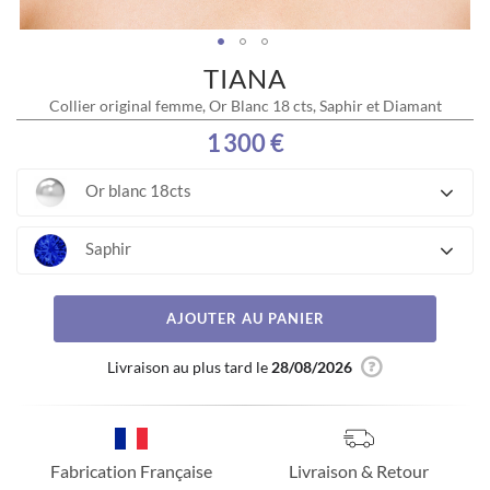
TIANA
Skip
to
Collier original femme, Or Blanc 18 cts, Saphir et Diamant
the
beginning
1 300 €
of
the
Or blanc 18cts
images
gallery
Saphir
AJOUTER AU PANIER
Livraison au plus tard le
28/08/2026
Fabrication Française
Livraison & Retour