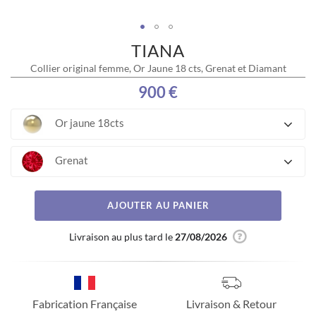
TIANA
Skip
to
Collier original femme, Or Jaune 18 cts, Grenat et Diamant
the
beginning
900 €
of
the
Or jaune 18cts
images
gallery
Grenat
AJOUTER AU PANIER
Livraison au plus tard le
27/08/2026
Fabrication Française
Livraison & Retour