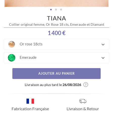
TIANA
Skip
to
Collier original femme, Or Rose 18 cts, Emeraude et Diamant
the
beginning
1 400 €
of
the
Or rose 18cts
images
gallery
Emeraude
AJOUTER AU PANIER
Livraison au plus tard le
26/08/2026
Fabrication Française
Livraison & Retour