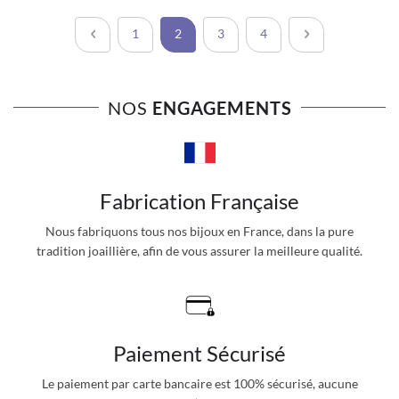
Page
Page
Précédent
Page
Vous lisez actuellement la page
Page
Page
Page
Suivant
1
2
3
4
NOS
ENGAGEMENTS
Fabrication Française
Nous fabriquons tous nos bijoux en France, dans la pure
tradition joaillière, afin de vous assurer la meilleure qualité.
Paiement Sécurisé
Le paiement par carte bancaire est 100% sécurisé, aucune