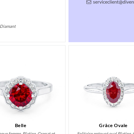
serviceclient@divenl
t Diamant
Belle
Grâce Ovale
ague femme, Platine, Grenat et
Solitaire entouré oval Platine, 