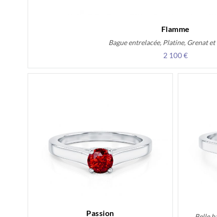
Flamme
Bague entrelacée, Platine, Grenat e
2 100 €
Passion
Belle b