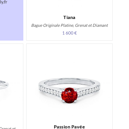
y.fr
Tiana
Bague Originale Platine, Grenat et Diamant
1 600 €
Passion Pavée
Grenat et