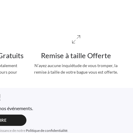
Gratuits
Remise à taille Offerte
totalement
N’ayez aucune inquiétude de vous tromper, la
jours pour
remise à taille de votre bague vous est offerte.
!
à nos événements.
IRE
aissance de notre
Politique de confidentialité
.